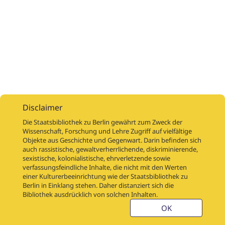
Disclaimer
Die Staatsbibliothek zu Berlin gewährt zum Zweck der
Wissenschaft, Forschung und Lehre Zugriff auf vielfältige
Objekte aus Geschichte und Gegenwart. Darin befinden sich
Digitalisierungsaufträge
Über
Digitalisierungsprojekte
Links
auch rassistische, gewaltverherrlichende, diskriminierende,
Digiworkflow
Weitere digitalisierte Bestände
sexistische, kolonialistische, ehrverletzende sowie
verfassungsfeindliche Inhalte, die nicht mit den Werten
Kontakt
einer Kulturerbeeinrichtung wie der Staatsbibliothek zu
Nutzungsbedingungen
Startseite der SBB
Berlin in Einklang stehen. Daher distanziert sich die
Stabikat
Bibliothek ausdrücklich von solchen Inhalten.
Weitere Kataloge der SBB
Barriere melden
OK
Barrierefreiheit
Datenschutzerklärung