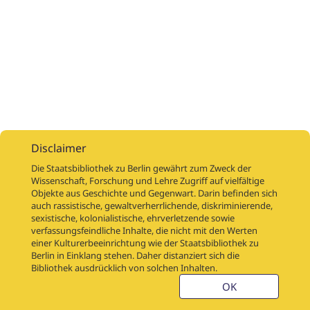
Disclaimer
Die Staatsbibliothek zu Berlin gewährt zum Zweck der
Wissenschaft, Forschung und Lehre Zugriff auf vielfältige
Objekte aus Geschichte und Gegenwart. Darin befinden sich
Digitalisierungsaufträge
Über
Digitalisierungsprojekte
Links
auch rassistische, gewaltverherrlichende, diskriminierende,
Digiworkflow
Weitere digitalisierte Bestände
sexistische, kolonialistische, ehrverletzende sowie
verfassungsfeindliche Inhalte, die nicht mit den Werten
Kontakt
einer Kulturerbeeinrichtung wie der Staatsbibliothek zu
Nutzungsbedingungen
Startseite der SBB
Berlin in Einklang stehen. Daher distanziert sich die
Stabikat
Bibliothek ausdrücklich von solchen Inhalten.
Weitere Kataloge der SBB
Barriere melden
OK
Barrierefreiheit
Datenschutzerklärung