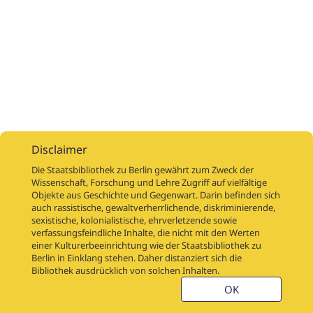
Disclaimer
Die Staatsbibliothek zu Berlin gewährt zum Zweck der
Wissenschaft, Forschung und Lehre Zugriff auf vielfältige
Objekte aus Geschichte und Gegenwart. Darin befinden sich
Digitalisierungsaufträge
Über
Digitalisierungsprojekte
Links
auch rassistische, gewaltverherrlichende, diskriminierende,
Digiworkflow
Weitere digitalisierte Bestände
sexistische, kolonialistische, ehrverletzende sowie
verfassungsfeindliche Inhalte, die nicht mit den Werten
Kontakt
einer Kulturerbeeinrichtung wie der Staatsbibliothek zu
Nutzungsbedingungen
Startseite der SBB
Berlin in Einklang stehen. Daher distanziert sich die
Stabikat
Bibliothek ausdrücklich von solchen Inhalten.
Weitere Kataloge der SBB
Barriere melden
OK
Barrierefreiheit
Datenschutzerklärung