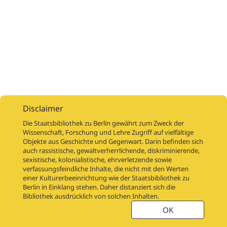
Disclaimer
Die Staatsbibliothek zu Berlin gewährt zum Zweck der
Wissenschaft, Forschung und Lehre Zugriff auf vielfältige
Objekte aus Geschichte und Gegenwart. Darin befinden sich
Digitalisierungsaufträge
Über
Digitalisierungsprojekte
Links
auch rassistische, gewaltverherrlichende, diskriminierende,
Digiworkflow
Weitere digitalisierte Bestände
sexistische, kolonialistische, ehrverletzende sowie
verfassungsfeindliche Inhalte, die nicht mit den Werten
Kontakt
einer Kulturerbeeinrichtung wie der Staatsbibliothek zu
Nutzungsbedingungen
Startseite der SBB
Berlin in Einklang stehen. Daher distanziert sich die
Stabikat
Bibliothek ausdrücklich von solchen Inhalten.
Weitere Kataloge der SBB
Barriere melden
OK
Barrierefreiheit
Datenschutzerklärung