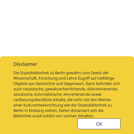
Disclaimer
Die Staatsbibliothek zu Berlin gewährt zum Zweck der
Wissenschaft, Forschung und Lehre Zugriff auf vielfältige
Objekte aus Geschichte und Gegenwart. Darin befinden sich
Digitalisierungsaufträge
Über
Digitalisierungsprojekte
Links
auch rassistische, gewaltverherrlichende, diskriminierende,
Digiworkflow
Weitere digitalisierte Bestände
sexistische, kolonialistische, ehrverletzende sowie
verfassungsfeindliche Inhalte, die nicht mit den Werten
Kontakt
einer Kulturerbeeinrichtung wie der Staatsbibliothek zu
Nutzungsbedingungen
Startseite der SBB
Berlin in Einklang stehen. Daher distanziert sich die
Stabikat
Bibliothek ausdrücklich von solchen Inhalten.
Weitere Kataloge der SBB
Barriere melden
OK
Barrierefreiheit
Datenschutzerklärung