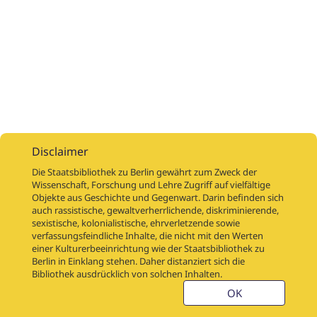
Disclaimer
Die Staatsbibliothek zu Berlin gewährt zum Zweck der
Wissenschaft, Forschung und Lehre Zugriff auf vielfältige
Objekte aus Geschichte und Gegenwart. Darin befinden sich
Digitalisierungsaufträge
Über
Digitalisierungsprojekte
Links
auch rassistische, gewaltverherrlichende, diskriminierende,
Digiworkflow
Weitere digitalisierte Bestände
sexistische, kolonialistische, ehrverletzende sowie
verfassungsfeindliche Inhalte, die nicht mit den Werten
Kontakt
einer Kulturerbeeinrichtung wie der Staatsbibliothek zu
Nutzungsbedingungen
Startseite der SBB
Berlin in Einklang stehen. Daher distanziert sich die
Stabikat
Bibliothek ausdrücklich von solchen Inhalten.
Weitere Kataloge der SBB
Barriere melden
OK
Barrierefreiheit
Datenschutzerklärung