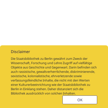
Disclaimer
Die Staatsbibliothek zu Berlin gewährt zum Zweck der
Wissenschaft, Forschung und Lehre Zugriff auf vielfältige
Objekte aus Geschichte und Gegenwart. Darin befinden sich
Digitalisierungsaufträge
Über
Digitalisierungsprojekte
Links
auch rassistische, gewaltverherrlichende, diskriminierende,
Digiworkflow
Weitere digitalisierte Bestände
sexistische, kolonialistische, ehrverletzende sowie
verfassungsfeindliche Inhalte, die nicht mit den Werten
Kontakt
einer Kulturerbeeinrichtung wie der Staatsbibliothek zu
Nutzungsbedingungen
Startseite der SBB
Berlin in Einklang stehen. Daher distanziert sich die
Stabikat
Bibliothek ausdrücklich von solchen Inhalten.
Weitere Kataloge der SBB
Barriere melden
OK
Barrierefreiheit
Datenschutzerklärung