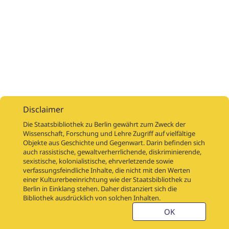
Disclaimer
Die Staatsbibliothek zu Berlin gewährt zum Zweck der
Wissenschaft, Forschung und Lehre Zugriff auf vielfältige
Objekte aus Geschichte und Gegenwart. Darin befinden sich
Digitalisierungsaufträge
Über
Digitalisierungsprojekte
Links
auch rassistische, gewaltverherrlichende, diskriminierende,
Digiworkflow
Weitere digitalisierte Bestände
sexistische, kolonialistische, ehrverletzende sowie
verfassungsfeindliche Inhalte, die nicht mit den Werten
Kontakt
einer Kulturerbeeinrichtung wie der Staatsbibliothek zu
Nutzungsbedingungen
Startseite der SBB
Berlin in Einklang stehen. Daher distanziert sich die
Stabikat
Bibliothek ausdrücklich von solchen Inhalten.
Weitere Kataloge der SBB
Barriere melden
OK
Barrierefreiheit
Datenschutzerklärung