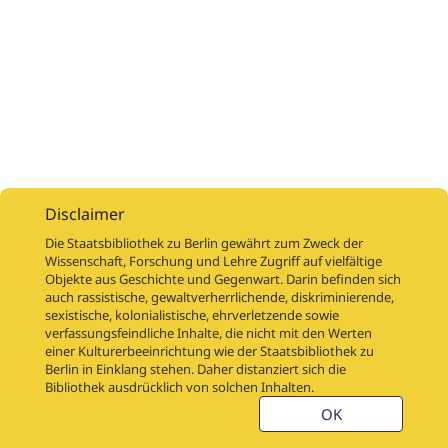
Disclaimer
Die Staatsbibliothek zu Berlin gewährt zum Zweck der
Wissenschaft, Forschung und Lehre Zugriff auf vielfältige
Objekte aus Geschichte und Gegenwart. Darin befinden sich
Digitalisierungsaufträge
Über
Digitalisierungsprojekte
Links
auch rassistische, gewaltverherrlichende, diskriminierende,
Digiworkflow
Weitere digitalisierte Bestände
sexistische, kolonialistische, ehrverletzende sowie
verfassungsfeindliche Inhalte, die nicht mit den Werten
Kontakt
einer Kulturerbeeinrichtung wie der Staatsbibliothek zu
Nutzungsbedingungen
Startseite der SBB
Berlin in Einklang stehen. Daher distanziert sich die
Stabikat
Bibliothek ausdrücklich von solchen Inhalten.
Weitere Kataloge der SBB
Barriere melden
OK
Barrierefreiheit
Datenschutzerklärung