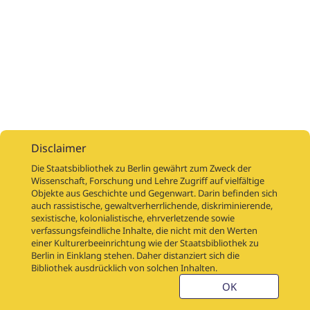
Disclaimer
Die Staatsbibliothek zu Berlin gewährt zum Zweck der
Wissenschaft, Forschung und Lehre Zugriff auf vielfältige
Objekte aus Geschichte und Gegenwart. Darin befinden sich
Digitalisierungsaufträge
Über
Digitalisierungsprojekte
Links
auch rassistische, gewaltverherrlichende, diskriminierende,
Digiworkflow
Weitere digitalisierte Bestände
sexistische, kolonialistische, ehrverletzende sowie
verfassungsfeindliche Inhalte, die nicht mit den Werten
Kontakt
einer Kulturerbeeinrichtung wie der Staatsbibliothek zu
Nutzungsbedingungen
Startseite der SBB
Berlin in Einklang stehen. Daher distanziert sich die
Stabikat
Bibliothek ausdrücklich von solchen Inhalten.
Weitere Kataloge der SBB
Barriere melden
OK
Barrierefreiheit
Datenschutzerklärung