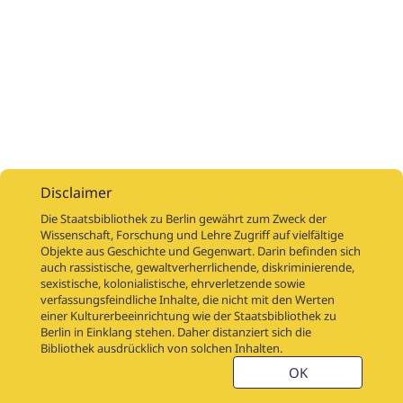
Disclaimer
Die Staatsbibliothek zu Berlin gewährt zum Zweck der
Wissenschaft, Forschung und Lehre Zugriff auf vielfältige
Objekte aus Geschichte und Gegenwart. Darin befinden sich
Digitalisierungsaufträge
Über
Digitalisierungsprojekte
Links
auch rassistische, gewaltverherrlichende, diskriminierende,
Digiworkflow
Weitere digitalisierte Bestände
sexistische, kolonialistische, ehrverletzende sowie
verfassungsfeindliche Inhalte, die nicht mit den Werten
Kontakt
einer Kulturerbeeinrichtung wie der Staatsbibliothek zu
Nutzungsbedingungen
Startseite der SBB
Berlin in Einklang stehen. Daher distanziert sich die
Stabikat
Bibliothek ausdrücklich von solchen Inhalten.
Weitere Kataloge der SBB
Barriere melden
OK
Barrierefreiheit
Datenschutzerklärung