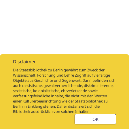
Disclaimer
Die Staatsbibliothek zu Berlin gewährt zum Zweck der
Wissenschaft, Forschung und Lehre Zugriff auf vielfältige
Objekte aus Geschichte und Gegenwart. Darin befinden sich
Digitalisierungsaufträge
Über
Digitalisierungsprojekte
Links
auch rassistische, gewaltverherrlichende, diskriminierende,
Digiworkflow
Weitere digitalisierte Bestände
sexistische, kolonialistische, ehrverletzende sowie
verfassungsfeindliche Inhalte, die nicht mit den Werten
Kontakt
einer Kulturerbeeinrichtung wie der Staatsbibliothek zu
Nutzungsbedingungen
Startseite der SBB
Berlin in Einklang stehen. Daher distanziert sich die
Stabikat
Bibliothek ausdrücklich von solchen Inhalten.
Weitere Kataloge der SBB
Barriere melden
OK
Barrierefreiheit
Datenschutzerklärung