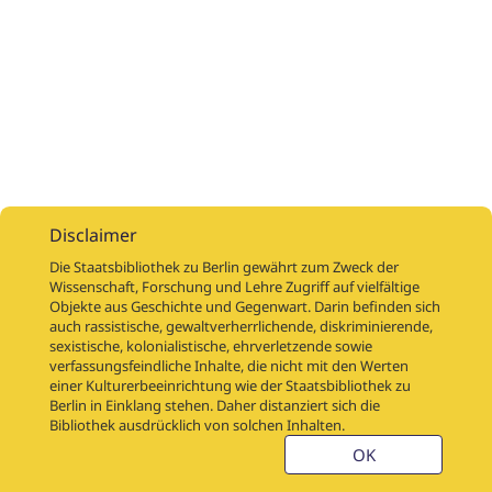
Disclaimer
Die Staatsbibliothek zu Berlin gewährt zum Zweck der
Wissenschaft, Forschung und Lehre Zugriff auf vielfältige
Objekte aus Geschichte und Gegenwart. Darin befinden sich
Digitalisierungsaufträge
Über
Digitalisierungsprojekte
Links
auch rassistische, gewaltverherrlichende, diskriminierende,
Digiworkflow
Weitere digitalisierte Bestände
sexistische, kolonialistische, ehrverletzende sowie
verfassungsfeindliche Inhalte, die nicht mit den Werten
Kontakt
einer Kulturerbeeinrichtung wie der Staatsbibliothek zu
Nutzungsbedingungen
Startseite der SBB
Berlin in Einklang stehen. Daher distanziert sich die
Stabikat
Bibliothek ausdrücklich von solchen Inhalten.
Weitere Kataloge der SBB
Barriere melden
OK
Barrierefreiheit
Datenschutzerklärung