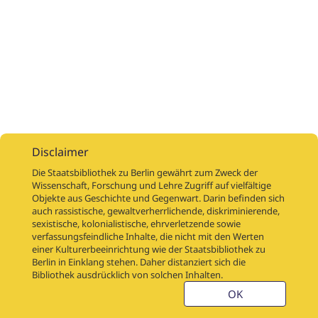
Disclaimer
Die Staatsbibliothek zu Berlin gewährt zum Zweck der
Wissenschaft, Forschung und Lehre Zugriff auf vielfältige
Objekte aus Geschichte und Gegenwart. Darin befinden sich
Digitalisierungsaufträge
Über
Digitalisierungsprojekte
Links
auch rassistische, gewaltverherrlichende, diskriminierende,
Digiworkflow
Weitere digitalisierte Bestände
sexistische, kolonialistische, ehrverletzende sowie
verfassungsfeindliche Inhalte, die nicht mit den Werten
Kontakt
einer Kulturerbeeinrichtung wie der Staatsbibliothek zu
Nutzungsbedingungen
Startseite der SBB
Berlin in Einklang stehen. Daher distanziert sich die
Stabikat
Bibliothek ausdrücklich von solchen Inhalten.
Weitere Kataloge der SBB
Barriere melden
OK
Barrierefreiheit
Datenschutzerklärung