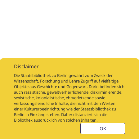
Disclaimer
Die Staatsbibliothek zu Berlin gewährt zum Zweck der
Wissenschaft, Forschung und Lehre Zugriff auf vielfältige
Objekte aus Geschichte und Gegenwart. Darin befinden sich
Digitalisierungsaufträge
Über
Digitalisierungsprojekte
Links
auch rassistische, gewaltverherrlichende, diskriminierende,
Digiworkflow
Weitere digitalisierte Bestände
sexistische, kolonialistische, ehrverletzende sowie
verfassungsfeindliche Inhalte, die nicht mit den Werten
Kontakt
einer Kulturerbeeinrichtung wie der Staatsbibliothek zu
Nutzungsbedingungen
Startseite der SBB
Berlin in Einklang stehen. Daher distanziert sich die
Stabikat
Bibliothek ausdrücklich von solchen Inhalten.
Weitere Kataloge der SBB
Barriere melden
OK
Barrierefreiheit
Datenschutzerklärung