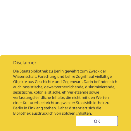
Disclaimer
Die Staatsbibliothek zu Berlin gewährt zum Zweck der
Wissenschaft, Forschung und Lehre Zugriff auf vielfältige
Objekte aus Geschichte und Gegenwart. Darin befinden sich
Digitalisierungsaufträge
Über
Digitalisierungsprojekte
Links
auch rassistische, gewaltverherrlichende, diskriminierende,
Digiworkflow
Weitere digitalisierte Bestände
sexistische, kolonialistische, ehrverletzende sowie
verfassungsfeindliche Inhalte, die nicht mit den Werten
Kontakt
einer Kulturerbeeinrichtung wie der Staatsbibliothek zu
Nutzungsbedingungen
Startseite der SBB
Berlin in Einklang stehen. Daher distanziert sich die
Stabikat
Bibliothek ausdrücklich von solchen Inhalten.
Weitere Kataloge der SBB
Barriere melden
OK
Barrierefreiheit
Datenschutzerklärung