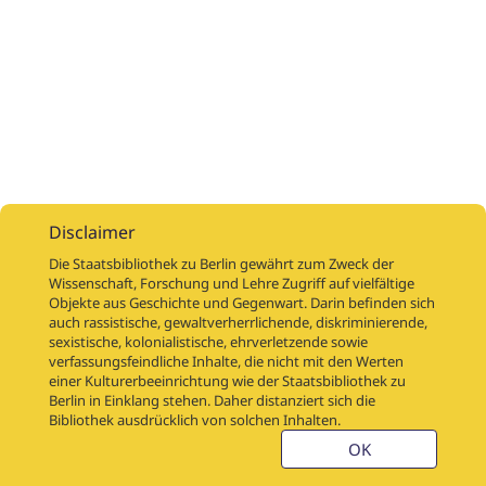
Disclaimer
Die Staatsbibliothek zu Berlin gewährt zum Zweck der
Wissenschaft, Forschung und Lehre Zugriff auf vielfältige
Objekte aus Geschichte und Gegenwart. Darin befinden sich
Digitalisierungsaufträge
Über
Digitalisierungsprojekte
Links
auch rassistische, gewaltverherrlichende, diskriminierende,
Digiworkflow
Weitere digitalisierte Bestände
sexistische, kolonialistische, ehrverletzende sowie
verfassungsfeindliche Inhalte, die nicht mit den Werten
Kontakt
einer Kulturerbeeinrichtung wie der Staatsbibliothek zu
Nutzungsbedingungen
Startseite der SBB
Berlin in Einklang stehen. Daher distanziert sich die
Stabikat
Bibliothek ausdrücklich von solchen Inhalten.
Weitere Kataloge der SBB
Barriere melden
OK
Barrierefreiheit
Datenschutzerklärung