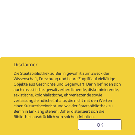
Disclaimer
Die Staatsbibliothek zu Berlin gewährt zum Zweck der
Wissenschaft, Forschung und Lehre Zugriff auf vielfältige
Objekte aus Geschichte und Gegenwart. Darin befinden sich
Digitalisierungsaufträge
Über
Digitalisierungsprojekte
Links
auch rassistische, gewaltverherrlichende, diskriminierende,
Digiworkflow
Weitere digitalisierte Bestände
sexistische, kolonialistische, ehrverletzende sowie
verfassungsfeindliche Inhalte, die nicht mit den Werten
Kontakt
einer Kulturerbeeinrichtung wie der Staatsbibliothek zu
Nutzungsbedingungen
Startseite der SBB
Berlin in Einklang stehen. Daher distanziert sich die
Stabikat
Bibliothek ausdrücklich von solchen Inhalten.
Weitere Kataloge der SBB
Barriere melden
OK
Barrierefreiheit
Datenschutzerklärung