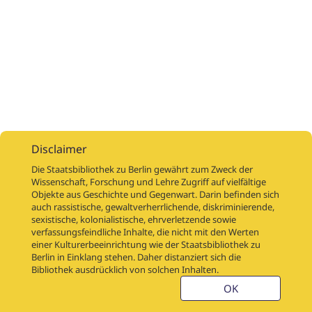
Disclaimer
Die Staatsbibliothek zu Berlin gewährt zum Zweck der
Wissenschaft, Forschung und Lehre Zugriff auf vielfältige
Objekte aus Geschichte und Gegenwart. Darin befinden sich
Digitalisierungsaufträge
Über
Digitalisierungsprojekte
Links
auch rassistische, gewaltverherrlichende, diskriminierende,
Digiworkflow
Weitere digitalisierte Bestände
sexistische, kolonialistische, ehrverletzende sowie
verfassungsfeindliche Inhalte, die nicht mit den Werten
Kontakt
einer Kulturerbeeinrichtung wie der Staatsbibliothek zu
Nutzungsbedingungen
Startseite der SBB
Berlin in Einklang stehen. Daher distanziert sich die
Stabikat
Bibliothek ausdrücklich von solchen Inhalten.
Weitere Kataloge der SBB
Barriere melden
OK
Barrierefreiheit
Datenschutzerklärung