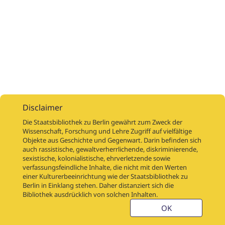
Disclaimer
Die Staatsbibliothek zu Berlin gewährt zum Zweck der
Wissenschaft, Forschung und Lehre Zugriff auf vielfältige
Objekte aus Geschichte und Gegenwart. Darin befinden sich
Digitalisierungsaufträge
Über
Digitalisierungsprojekte
Links
auch rassistische, gewaltverherrlichende, diskriminierende,
Digiworkflow
Weitere digitalisierte Bestände
sexistische, kolonialistische, ehrverletzende sowie
verfassungsfeindliche Inhalte, die nicht mit den Werten
Kontakt
einer Kulturerbeeinrichtung wie der Staatsbibliothek zu
Nutzungsbedingungen
Startseite der SBB
Berlin in Einklang stehen. Daher distanziert sich die
Stabikat
Bibliothek ausdrücklich von solchen Inhalten.
Weitere Kataloge der SBB
Barriere melden
OK
Barrierefreiheit
Datenschutzerklärung