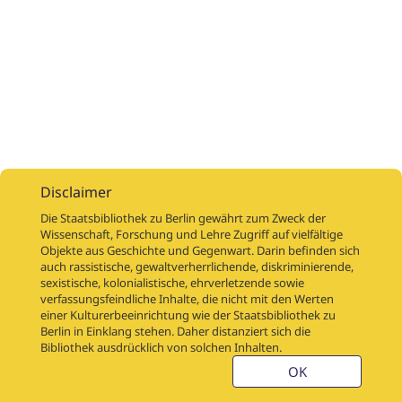
Disclaimer
Die Staatsbibliothek zu Berlin gewährt zum Zweck der
Wissenschaft, Forschung und Lehre Zugriff auf vielfältige
Objekte aus Geschichte und Gegenwart. Darin befinden sich
Digitalisierungsaufträge
Über
Digitalisierungsprojekte
Links
auch rassistische, gewaltverherrlichende, diskriminierende,
Digiworkflow
Weitere digitalisierte Bestände
sexistische, kolonialistische, ehrverletzende sowie
verfassungsfeindliche Inhalte, die nicht mit den Werten
Kontakt
einer Kulturerbeeinrichtung wie der Staatsbibliothek zu
Nutzungsbedingungen
Startseite der SBB
Berlin in Einklang stehen. Daher distanziert sich die
Stabikat
Bibliothek ausdrücklich von solchen Inhalten.
Weitere Kataloge der SBB
Barriere melden
OK
Barrierefreiheit
Datenschutzerklärung