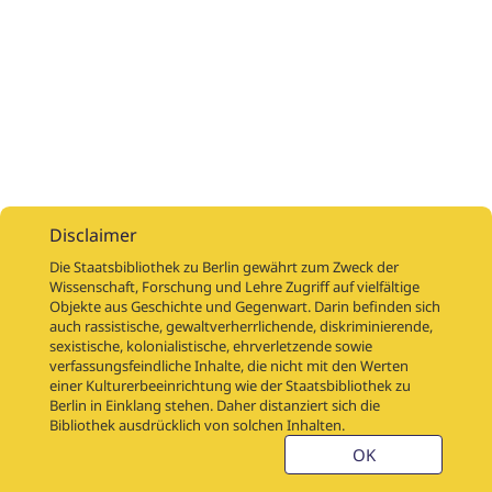
Disclaimer
Die Staatsbibliothek zu Berlin gewährt zum Zweck der
Wissenschaft, Forschung und Lehre Zugriff auf vielfältige
Objekte aus Geschichte und Gegenwart. Darin befinden sich
Digitalisierungsaufträge
Über
Digitalisierungsprojekte
Links
auch rassistische, gewaltverherrlichende, diskriminierende,
Digiworkflow
Weitere digitalisierte Bestände
sexistische, kolonialistische, ehrverletzende sowie
verfassungsfeindliche Inhalte, die nicht mit den Werten
Kontakt
einer Kulturerbeeinrichtung wie der Staatsbibliothek zu
Nutzungsbedingungen
Startseite der SBB
Berlin in Einklang stehen. Daher distanziert sich die
Stabikat
Bibliothek ausdrücklich von solchen Inhalten.
Weitere Kataloge der SBB
Barriere melden
OK
Barrierefreiheit
Datenschutzerklärung