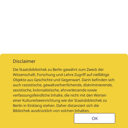
Disclaimer
Die Staatsbibliothek zu Berlin gewährt zum Zweck der
Wissenschaft, Forschung und Lehre Zugriff auf vielfältige
Objekte aus Geschichte und Gegenwart. Darin befinden sich
Digitalisierungsaufträge
Über
Digitalisierungsprojekte
Links
auch rassistische, gewaltverherrlichende, diskriminierende,
Digiworkflow
Weitere digitalisierte Bestände
sexistische, kolonialistische, ehrverletzende sowie
verfassungsfeindliche Inhalte, die nicht mit den Werten
Kontakt
einer Kulturerbeeinrichtung wie der Staatsbibliothek zu
Nutzungsbedingungen
Startseite der SBB
Berlin in Einklang stehen. Daher distanziert sich die
Stabikat
Bibliothek ausdrücklich von solchen Inhalten.
Weitere Kataloge der SBB
Barriere melden
OK
Barrierefreiheit
Datenschutzerklärung