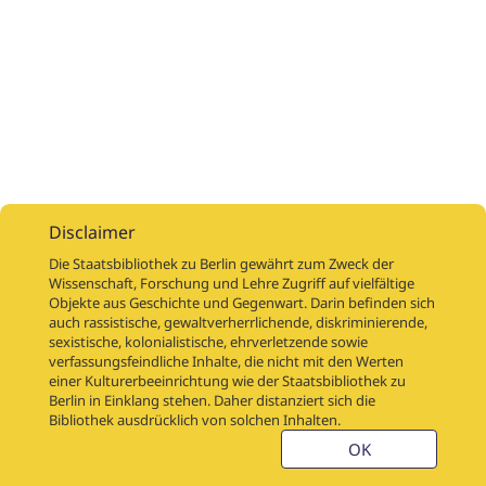
Disclaimer
Die Staatsbibliothek zu Berlin gewährt zum Zweck der
Wissenschaft, Forschung und Lehre Zugriff auf vielfältige
Objekte aus Geschichte und Gegenwart. Darin befinden sich
Digitalisierungsaufträge
Über
Digitalisierungsprojekte
Links
auch rassistische, gewaltverherrlichende, diskriminierende,
Digiworkflow
Weitere digitalisierte Bestände
sexistische, kolonialistische, ehrverletzende sowie
verfassungsfeindliche Inhalte, die nicht mit den Werten
Kontakt
einer Kulturerbeeinrichtung wie der Staatsbibliothek zu
Nutzungsbedingungen
Startseite der SBB
Berlin in Einklang stehen. Daher distanziert sich die
Stabikat
Bibliothek ausdrücklich von solchen Inhalten.
Weitere Kataloge der SBB
Barriere melden
OK
Barrierefreiheit
Datenschutzerklärung