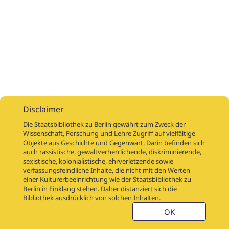
Disclaimer
Die Staatsbibliothek zu Berlin gewährt zum Zweck der
Wissenschaft, Forschung und Lehre Zugriff auf vielfältige
Objekte aus Geschichte und Gegenwart. Darin befinden sich
Digitalisierungsaufträge
Über
Digitalisierungsprojekte
Links
auch rassistische, gewaltverherrlichende, diskriminierende,
Digiworkflow
Weitere digitalisierte Bestände
sexistische, kolonialistische, ehrverletzende sowie
verfassungsfeindliche Inhalte, die nicht mit den Werten
Kontakt
einer Kulturerbeeinrichtung wie der Staatsbibliothek zu
Nutzungsbedingungen
Startseite der SBB
Berlin in Einklang stehen. Daher distanziert sich die
Stabikat
Bibliothek ausdrücklich von solchen Inhalten.
Weitere Kataloge der SBB
Barriere melden
OK
Barrierefreiheit
Datenschutzerklärung