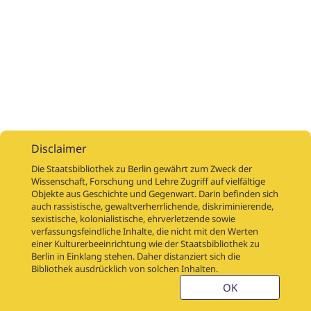
Disclaimer
Die Staatsbibliothek zu Berlin gewährt zum Zweck der
Wissenschaft, Forschung und Lehre Zugriff auf vielfältige
Objekte aus Geschichte und Gegenwart. Darin befinden sich
Digitalisierungsaufträge
Über
Digitalisierungsprojekte
Links
auch rassistische, gewaltverherrlichende, diskriminierende,
Digiworkflow
Weitere digitalisierte Bestände
sexistische, kolonialistische, ehrverletzende sowie
verfassungsfeindliche Inhalte, die nicht mit den Werten
Kontakt
einer Kulturerbeeinrichtung wie der Staatsbibliothek zu
Nutzungsbedingungen
Startseite der SBB
Berlin in Einklang stehen. Daher distanziert sich die
Stabikat
Bibliothek ausdrücklich von solchen Inhalten.
Weitere Kataloge der SBB
Barriere melden
OK
Barrierefreiheit
Datenschutzerklärung