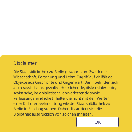
Disclaimer
Die Staatsbibliothek zu Berlin gewährt zum Zweck der
Wissenschaft, Forschung und Lehre Zugriff auf vielfältige
Objekte aus Geschichte und Gegenwart. Darin befinden sich
Digitalisierungsaufträge
Über
Digitalisierungsprojekte
Links
auch rassistische, gewaltverherrlichende, diskriminierende,
Digiworkflow
Weitere digitalisierte Bestände
sexistische, kolonialistische, ehrverletzende sowie
verfassungsfeindliche Inhalte, die nicht mit den Werten
Kontakt
einer Kulturerbeeinrichtung wie der Staatsbibliothek zu
Nutzungsbedingungen
Startseite der SBB
Berlin in Einklang stehen. Daher distanziert sich die
Stabikat
Bibliothek ausdrücklich von solchen Inhalten.
Weitere Kataloge der SBB
Barriere melden
OK
Barrierefreiheit
Datenschutzerklärung