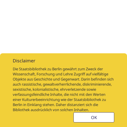
Disclaimer
Die Staatsbibliothek zu Berlin gewährt zum Zweck der
Wissenschaft, Forschung und Lehre Zugriff auf vielfältige
Objekte aus Geschichte und Gegenwart. Darin befinden sich
Digitalisierungsaufträge
Über
Digitalisierungsprojekte
Links
auch rassistische, gewaltverherrlichende, diskriminierende,
Digiworkflow
Weitere digitalisierte Bestände
sexistische, kolonialistische, ehrverletzende sowie
verfassungsfeindliche Inhalte, die nicht mit den Werten
Kontakt
einer Kulturerbeeinrichtung wie der Staatsbibliothek zu
Nutzungsbedingungen
Startseite der SBB
Berlin in Einklang stehen. Daher distanziert sich die
Stabikat
Bibliothek ausdrücklich von solchen Inhalten.
Weitere Kataloge der SBB
Barriere melden
OK
Barrierefreiheit
Datenschutzerklärung