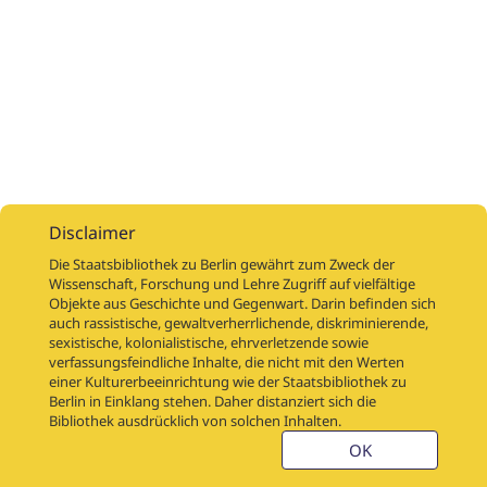
Disclaimer
Die Staatsbibliothek zu Berlin gewährt zum Zweck der
Wissenschaft, Forschung und Lehre Zugriff auf vielfältige
Objekte aus Geschichte und Gegenwart. Darin befinden sich
Digitalisierungsaufträge
Über
Digitalisierungsprojekte
Links
auch rassistische, gewaltverherrlichende, diskriminierende,
Digiworkflow
Weitere digitalisierte Bestände
sexistische, kolonialistische, ehrverletzende sowie
verfassungsfeindliche Inhalte, die nicht mit den Werten
Kontakt
einer Kulturerbeeinrichtung wie der Staatsbibliothek zu
Nutzungsbedingungen
Startseite der SBB
Berlin in Einklang stehen. Daher distanziert sich die
Stabikat
Bibliothek ausdrücklich von solchen Inhalten.
Weitere Kataloge der SBB
Barriere melden
OK
Barrierefreiheit
Datenschutzerklärung