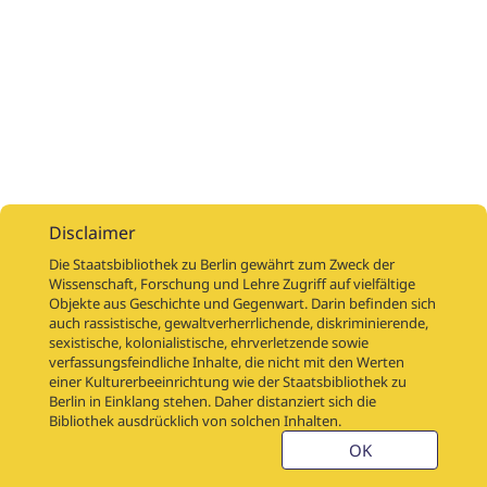
Disclaimer
Die Staatsbibliothek zu Berlin gewährt zum Zweck der
Wissenschaft, Forschung und Lehre Zugriff auf vielfältige
Objekte aus Geschichte und Gegenwart. Darin befinden sich
Digitalisierungsaufträge
Über
Digitalisierungsprojekte
Links
auch rassistische, gewaltverherrlichende, diskriminierende,
Digiworkflow
Weitere digitalisierte Bestände
sexistische, kolonialistische, ehrverletzende sowie
verfassungsfeindliche Inhalte, die nicht mit den Werten
Kontakt
einer Kulturerbeeinrichtung wie der Staatsbibliothek zu
Nutzungsbedingungen
Startseite der SBB
Berlin in Einklang stehen. Daher distanziert sich die
Stabikat
Bibliothek ausdrücklich von solchen Inhalten.
Weitere Kataloge der SBB
Barriere melden
OK
Barrierefreiheit
Datenschutzerklärung