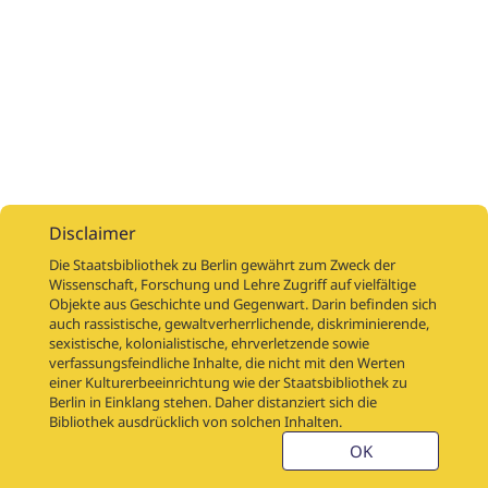
Disclaimer
Die Staatsbibliothek zu Berlin gewährt zum Zweck der
Wissenschaft, Forschung und Lehre Zugriff auf vielfältige
Objekte aus Geschichte und Gegenwart. Darin befinden sich
Digitalisierungsaufträge
Über
Digitalisierungsprojekte
Links
auch rassistische, gewaltverherrlichende, diskriminierende,
Digiworkflow
Weitere digitalisierte Bestände
sexistische, kolonialistische, ehrverletzende sowie
verfassungsfeindliche Inhalte, die nicht mit den Werten
Kontakt
einer Kulturerbeeinrichtung wie der Staatsbibliothek zu
Nutzungsbedingungen
Startseite der SBB
Berlin in Einklang stehen. Daher distanziert sich die
Stabikat
Bibliothek ausdrücklich von solchen Inhalten.
Weitere Kataloge der SBB
Barriere melden
OK
Barrierefreiheit
Datenschutzerklärung