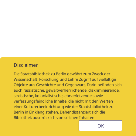
Disclaimer
Die Staatsbibliothek zu Berlin gewährt zum Zweck der
Wissenschaft, Forschung und Lehre Zugriff auf vielfältige
Objekte aus Geschichte und Gegenwart. Darin befinden sich
Digitalisierungsaufträge
Über
Digitalisierungsprojekte
Links
auch rassistische, gewaltverherrlichende, diskriminierende,
Digiworkflow
Weitere digitalisierte Bestände
sexistische, kolonialistische, ehrverletzende sowie
verfassungsfeindliche Inhalte, die nicht mit den Werten
Kontakt
einer Kulturerbeeinrichtung wie der Staatsbibliothek zu
Nutzungsbedingungen
Startseite der SBB
Berlin in Einklang stehen. Daher distanziert sich die
Stabikat
Bibliothek ausdrücklich von solchen Inhalten.
Weitere Kataloge der SBB
Barriere melden
OK
Barrierefreiheit
Datenschutzerklärung