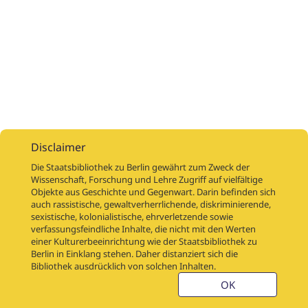
Disclaimer
Die Staatsbibliothek zu Berlin gewährt zum Zweck der
Wissenschaft, Forschung und Lehre Zugriff auf vielfältige
Objekte aus Geschichte und Gegenwart. Darin befinden sich
Digitalisierungsaufträge
Über
Digitalisierungsprojekte
Links
auch rassistische, gewaltverherrlichende, diskriminierende,
Digiworkflow
Weitere digitalisierte Bestände
sexistische, kolonialistische, ehrverletzende sowie
verfassungsfeindliche Inhalte, die nicht mit den Werten
Kontakt
einer Kulturerbeeinrichtung wie der Staatsbibliothek zu
Nutzungsbedingungen
Startseite der SBB
Berlin in Einklang stehen. Daher distanziert sich die
Stabikat
Bibliothek ausdrücklich von solchen Inhalten.
Weitere Kataloge der SBB
Barriere melden
OK
Barrierefreiheit
Datenschutzerklärung