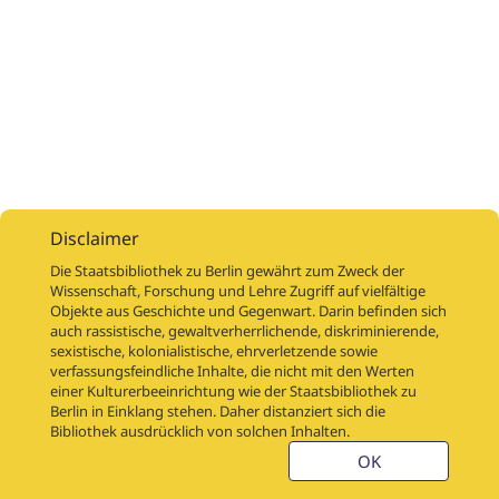
Disclaimer
Die Staatsbibliothek zu Berlin gewährt zum Zweck der
Wissenschaft, Forschung und Lehre Zugriff auf vielfältige
Objekte aus Geschichte und Gegenwart. Darin befinden sich
Digitalisierungsaufträge
Über
Digitalisierungsprojekte
Links
auch rassistische, gewaltverherrlichende, diskriminierende,
Digiworkflow
Weitere digitalisierte Bestände
sexistische, kolonialistische, ehrverletzende sowie
verfassungsfeindliche Inhalte, die nicht mit den Werten
Kontakt
einer Kulturerbeeinrichtung wie der Staatsbibliothek zu
Nutzungsbedingungen
Startseite der SBB
Berlin in Einklang stehen. Daher distanziert sich die
Stabikat
Bibliothek ausdrücklich von solchen Inhalten.
Weitere Kataloge der SBB
Barriere melden
OK
Barrierefreiheit
Datenschutzerklärung