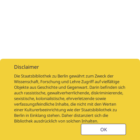
Disclaimer
Die Staatsbibliothek zu Berlin gewährt zum Zweck der
Wissenschaft, Forschung und Lehre Zugriff auf vielfältige
Objekte aus Geschichte und Gegenwart. Darin befinden sich
Digitalisierungsaufträge
Über
Digitalisierungsprojekte
Links
auch rassistische, gewaltverherrlichende, diskriminierende,
Digiworkflow
Weitere digitalisierte Bestände
sexistische, kolonialistische, ehrverletzende sowie
verfassungsfeindliche Inhalte, die nicht mit den Werten
Kontakt
einer Kulturerbeeinrichtung wie der Staatsbibliothek zu
Nutzungsbedingungen
Startseite der SBB
Berlin in Einklang stehen. Daher distanziert sich die
Stabikat
Bibliothek ausdrücklich von solchen Inhalten.
Weitere Kataloge der SBB
Barriere melden
OK
Barrierefreiheit
Datenschutzerklärung