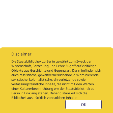
Disclaimer
Die Staatsbibliothek zu Berlin gewährt zum Zweck der
Wissenschaft, Forschung und Lehre Zugriff auf vielfältige
Objekte aus Geschichte und Gegenwart. Darin befinden sich
Digitalisierungsaufträge
Über
Digitalisierungsprojekte
Links
auch rassistische, gewaltverherrlichende, diskriminierende,
Digiworkflow
Weitere digitalisierte Bestände
sexistische, kolonialistische, ehrverletzende sowie
verfassungsfeindliche Inhalte, die nicht mit den Werten
Kontakt
einer Kulturerbeeinrichtung wie der Staatsbibliothek zu
Nutzungsbedingungen
Startseite der SBB
Berlin in Einklang stehen. Daher distanziert sich die
Stabikat
Bibliothek ausdrücklich von solchen Inhalten.
Weitere Kataloge der SBB
Barriere melden
OK
Barrierefreiheit
Datenschutzerklärung