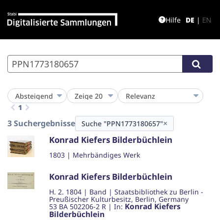
Hilfe
DE
|
EN
1
3 Suchergebnisse
×
Suche "PPN1773180657"
Konrad Kiefers Bilderbüchlein
1803
|
Mehrbändiges Werk
Konrad Kiefers Bilderbüchlein
H. 2
.
1804
|
Band
|
Staatsbibliothek zu Berlin -
Preußischer Kulturbesitz, Berlin, Germany
Konrad Kiefers
53 BA 502206-2 R
| In:
Bilderbüchlein