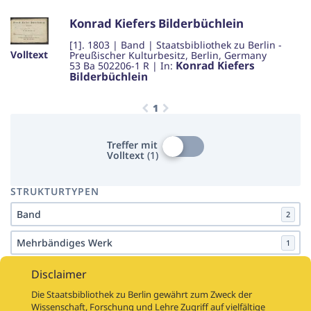
Konrad Kiefers Bilderbüchlein
[1]
.
1803
|
Band
|
Staatsbibliothek zu Berlin -
Volltext
Preußischer Kulturbesitz, Berlin, Germany
Konrad Kiefers
53 Ba 502206-1 R
| In:
Bilderbüchlein
1
Treffer mit
Volltext
(
1
)
STRUKTURTYPEN
Band
2
Mehrbändiges Werk
1
KATEGORIEN
Disclaimer
Kinder- und Jugendbücher
3
Die Staatsbibliothek zu Berlin gewährt zum Zweck der
Wissenschaft, Forschung und Lehre Zugriff auf vielfältige