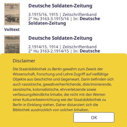
Deutsche Soldaten-Zeitung
3.1915/16
.
1915
|
Zeitschriftenband
Deutsche
2" Hu 3163-3.1915/16
| In:
Soldaten-Zeitung
Volltext
Deutsche Soldaten-Zeitung
2.1914/15
.
1914
|
Zeitschriftenband
Deutsche
2" Hu 3163-2.1914/15
| In:
Soldaten-Zeitung
Disclaimer
Volltext
Die Staatsbibliothek zu Berlin gewährt zum Zweck der
Deutsche Soldaten-Zeitung
Wissenschaft, Forschung und Lehre Zugriff auf vielfältige
4.1916
.
1916
|
Zeitschriftenband
Objekte aus Geschichte und Gegenwart. Darin befinden sich
Deutsche
2" Krieg 1914/17501-4.1916
| In:
auch rassistische, gewaltverherrlichende, diskriminierende,
Soldaten-Zeitung
sexistische, kolonialistische, ehrverletzende sowie
verfassungsfeindliche Inhalte, die nicht mit den Werten
Volltext
einer Kulturerbeeinrichtung wie der Staatsbibliothek zu
1
Berlin in Einklang stehen. Daher distanziert sich die
Bibliothek ausdrücklich von solchen Inhalten.
OK
Treffer mit
Volltext
(
3
)